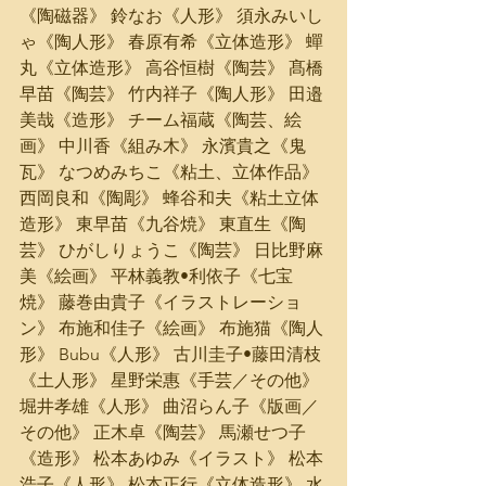
《陶磁器》 鈴なお《人形》 須永みいし
ゃ《陶人形》 春原有希《立体造形》 蟬
丸《立体造形》 高谷恒樹《陶芸》 髙橋
早苗《陶芸》 竹内祥子《陶人形》 田邉
美哉《造形》 チーム福蔵《陶芸、絵
画》 中川香《組み木》 永濱貴之《鬼
瓦》 なつめみちこ《粘土、立体作品》 
西岡良和《陶彫》 蜂谷和夫《粘土立体
造形》 東早苗《九谷焼》 東直生《陶
芸》 ひがしりょうこ《陶芸》 日比野麻
美《絵画》 平林義教•利依子《七宝
焼》 藤巻由貴子《イラストレーショ
ン》 布施和佳子《絵画》 布施猫《陶人
形》 Bubu《人形》 古川圭子•藤田清枝
《土人形》 星野栄惠《手芸／その他》 
堀井孝雄《人形》 曲沼らん子《版画／
その他》 正木卓《陶芸》 馬瀬せつ子
《造形》 松本あゆみ《イラスト》 松本
浩子《人形》 松本正行《立体造形》 水