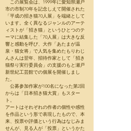
　この展覧会は、1999年に愛知県瀬戸
市の市制70年を記念しえて開催された
「平成の招き猫70人展」を端緒として
います。全く異なるジャンルのアーテ
ィストが「招き猫」というひとつのテ
ーマに結集した「70人展」は大きな反
響と感動を呼び、大作「あたまが温
泉・猫女将」で人気を集めたもりわじ
んさんは翌年、招待作家として「招き
猫祭り実行委員会」の支援のもと瀬戸
新世紀工芸館での個展を開催しまし
た。
　公募参加作家が100名になった第2回
からは「日本招き猫大賞」もスター
ト。
アートはそれぞれの作者の個性や感性
を作品という形で表現したもので、本
来、投票や評価という行為はなじみま
せんが、見る人が「投票」というかた