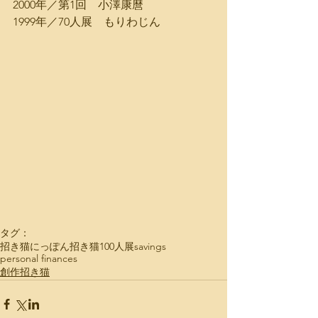
2000年／第1回　小澤康麿
1999年／70人展　もりわじん
タグ：
招き猫
にっぽん招き猫100人展
savings
personal finances
創作招き猫