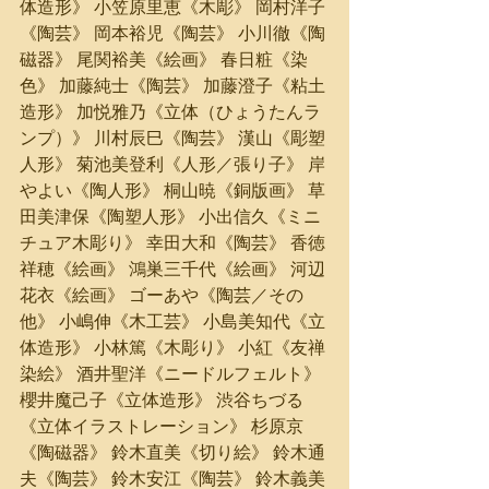
体造形》 小笠原里恵《木彫》 岡村洋子
《陶芸》 岡本裕児《陶芸》 小川徹《陶
磁器》 尾関裕美《絵画》 春日粧《染
色》 加藤純士《陶芸》 加藤澄子《粘土
造形》 加悦雅乃《立体（ひょうたんラ
ンプ）》 川村辰巳《陶芸》 漢山《彫塑
人形》 菊池美登利《人形／張り子》 岸
やよい《陶人形》 桐山暁《銅版画》 草
田美津保《陶塑人形》 小出信久《ミニ
チュア木彫り》 幸田大和《陶芸》 香徳
祥穂《絵画》 鴻巣三千代《絵画》 河辺
花衣《絵画》 ゴーあや《陶芸／その
他》 小嶋伸《木工芸》 小島美知代《立
体造形》 小林篤《木彫り》 小紅《友禅
染絵》 酒井聖洋《ニードルフェルト》 
櫻井魔己子《立体造形》 渋谷ちづる
《立体イラストレーション》 杉原京
《陶磁器》 鈴木直美《切り絵》 鈴木通
夫《陶芸》 鈴木安江《陶芸》 鈴木義美