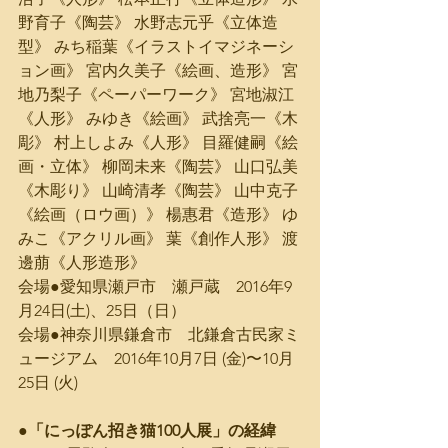
野育子《陶芸》 水野志元乎《立体造
型》 みち稲葉《イラストイマジネーシ
ョン画》 宮内久美子《絵画、造形》 宮
地乃梨子《ペーパーワーク》 宮地淑江
《人形》 みゆき《絵画》 武捨亮一《木
彫》 村上しよみ《人形》 目羅健嗣《絵
画・立体》 柳岡未来《陶芸》 山口弘美
《木彫り》 山崎清孝《陶芸》 山中克子
《絵画（ロウ画）》 楊惠君《造形》 ゆ
みこ《アクリル画》 葉《創作人形》 渡
邊萠《人形造形》
会場●愛知県瀬戸市　瀬戸蔵　2016年9
月24日(土)、25日（日）　
会場●神奈川県鎌倉市　北鎌倉古民家ミ
ュージアム　2016年10月7日 (金)〜10月
25日 (火)
●「にっぽん招き猫100人展」の経緯