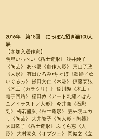
2016年　第18回　にっぽん招き猫100人
展
【参加入選作家】
明星いっぺい《粘土造形》 浅井純子
《陶芸》 あべ夏《創作人形》 荒山了政
《人形》 有田ひろみ•ちゃぼ《墨絵／ぬ
いぐるみ》 飯田文仁《木彫》 伊藤泰弘
《木工（カラクリ）》 稲川隆《木工＋
電子回路》 稲田敦《アート刺繍／はん
こ／イラスト／人形》 今井廉《石彫
刻》 梅若盛弘《粘土造形》 雲林院ユカ
リ《陶芸》 大井隆子《陶人形・陶器》 
太田曜子《粘土造形》 ふくら恵《人
形》 大村泰久《オブジェ》 岡健之《立