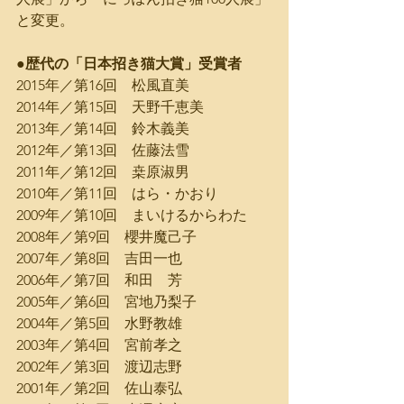
と変更。
●歴代の「日本招き猫大賞」受賞者
2015年／第16回　松風直美
2014年／第15回　天野千恵美
2013年／第14回　鈴木義美
2012年／第13回　佐藤法雪
2011年／第12回　桒原淑男
2010年／第11回　はら・かおり
2009年／第10回　まいけるからわた
2008年／第9回　櫻井魔己子
2007年／第8回　吉田一也
2006年／第7回　和田　芳
2005年／第6回　宮地乃梨子
2004年／第5回　水野教雄
2003年／第4回　宮前孝之
2002年／第3回　渡辺志野
2001年／第2回　佐山泰弘