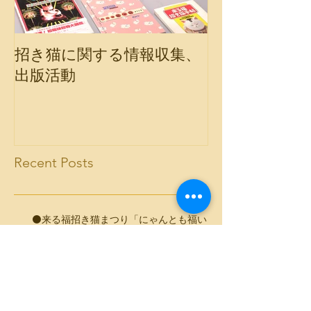
招き猫に関する情報収集、
会報誌「福の
出版活動
Recent Posts
⚫️来る福招き猫まつり「にゃんとも福いっ
ぱい」（長野諏訪）
⚫️第26回来る福招き猫まつりin島原～福幸
～（長崎島原）