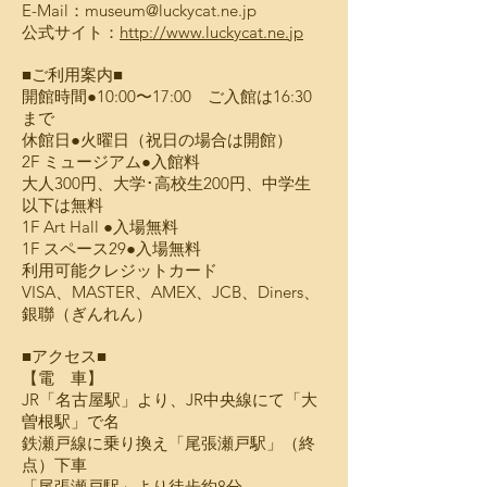
E-Mail：
museum@luckycat.ne.jp
公式サイト：
http://www.luckycat.ne.jp
■ご利用案内■
開館時間●10:00〜17:00 ご入館は16:30
まで
休館日●火曜日（祝日の場合は開館）
2F ミュージアム●入館料
大人300円、大学･高校生200円、中学生
以下は無料
1F Art Hall ●入場無料
1F スペース29●入場無料
利用可能クレジットカード
VISA、MASTER、AMEX、JCB、Diners、
銀聯（ぎんれん）
■アクセス■
【電 車】
JR「名古屋駅」より、JR中央線にて「大
曽根駅」で名
鉄瀬戸線に乗り換え「尾張瀬戸駅」（終
点）下車
「尾張瀬戸駅」より徒歩約8分