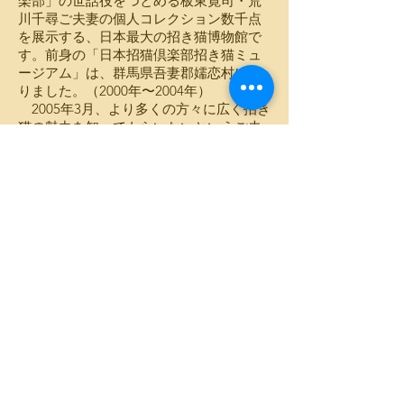
楽部」の世話役をつとめる板東寛司・荒
川千尋ご夫妻の個人コレクション数千点
を展示する、日本最大の招き猫博物館で
す。前身の「日本招猫倶楽部招き猫ミュ
ージアム」は、群馬県吾妻郡嬬恋村にあ
りました。（2000年〜2004年）
2005年3月、より多くの方々に広く招き
猫の魅力を知ってもらいたいというご夫
妻の願いから、1996年から官民をあげて
「来る福招き猫まつりin瀬戸」の開催に
取り組んできた愛知県瀬戸市に移転する
運びとなりました。
ミュージアムの建物は、大正時代の瀬
戸の洋館建築を彷彿させます。印象的な
外観は、瀬戸中心市街地の新たなランド
マークにもなっています。地元の造形作
家・小澤康麿氏によるタイルや立体作品
など、建物の細部にほどこされた猫の装
飾を探す楽しみもあります。
招き猫コレクションは、歴史、寺社も
の、郷土玩具、主要産地別、珍品、雑貨
などに分類され、日本文化の一面を伝え
る見ごたえのある展示となっています。