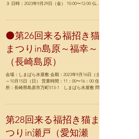
３ 日時：2023年9月29日（金） 10:00〜12:00 仏法
紹隆寺 14:00〜16:00仏法紹隆寺 18:00〜20:00田毎庵
（猫蔵館）...
⚫️第26回来る福招き猫
まつりin島原～福幸～
（長崎島原）
会場：しまばら水屋敷 会期：2023年9月16日（土）
～10月15日（日） 営業時間：11：00〜16：00 住
所：長崎県島原市万町513-1 しまばら水屋敷 問合
せ： 0957-62-8555 出展作家：有田ひろみ•ちゃぼ
〈墨絵・ぬいぐるみ〉河辺花衣〈絵画／立体造
形〉服部...
第28回来る福招き猫ま
つりin瀬戸（愛知瀬