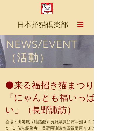
日本招猫倶楽部
NEWS/EVENT
（活動）
⚫️来る福招き猫まつり
「にゃんとも福いっぱ
い」（長野諏訪）
会場：田毎庵（猫蔵館）長野県諏訪市中洲４３３
５−１ 仏法紹隆寺 長野県諏訪市四賀桑原４３７