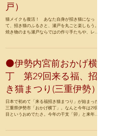
戸）
猫メイクも復活！ あなた自身が招き猫になっ
て、招き猫のふるさと、瀬戸を丸ごと楽しもう。
焼き物のまち瀬戸ならではの作り手たちや、レト
ロな風情満点の商店街など、街全体が招き猫一色
となってお迎えします。来て、見て、参加して、
年に一度の招き猫の祭典を心から味わってくださ
い。...
⚫️伊勢内宮前おかげ横
丁 第29回来る福、招
き猫まつり(三重伊勢）
日本で初めて「来る福招き猫まつり」が始まった
三重県伊勢市「おかげ横丁」。なんと今年は29回
目というおめでたさ。今年の干支「卯」と来年の
干支「辰」を絡めて【卯辰があがる福招き】をテ
ーマに招き猫の世界を広げていきます。 2023年
【卯辰があがる福招き】...