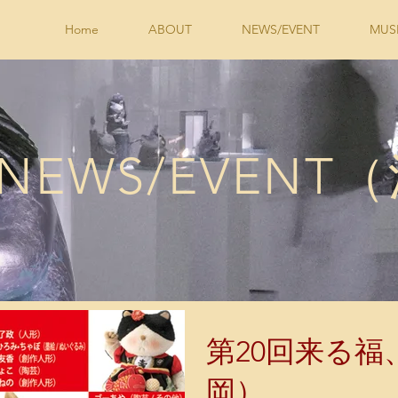
Home
ABOUT
NEWS/EVENT
MUS
NEWS/EVENT
第20回来る福
岡）