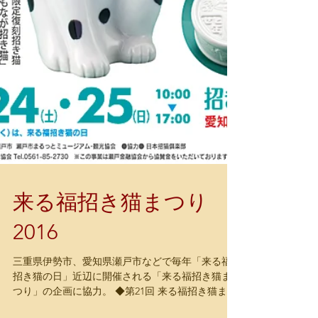
来る福招き猫まつり
2016