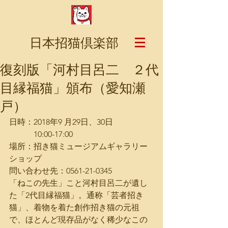
日本招猫倶楽部
復刻版「河村目呂二 ２代
目縁福猫」頒布（愛知瀬
戸）
日時：2018年9 月29日、30日
　　　10:00-17:00
場所：招き猫ミュージアムギャラリー
ショップ
問い合わせ先：0561-21-0345
「ねこの先生」こと河村目呂二が遺し
た「2代目縁福猫」。通称「芸者招き
猫」、着物を着た創作招き猫の元祖
で、ほとんど現存品がなく稀少なこの