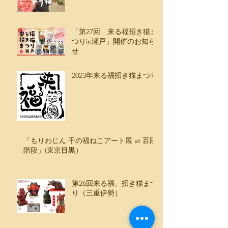
「第27回 来る福招き猫ま
つりin瀬戸」開催のお知ら
せ
2023年来る福招き猫まつり
「もりわじん 千の福ねこアート展 at 百段
階段」(東京目黒）
第26回来る福、招き猫まつ
り（三重伊勢）