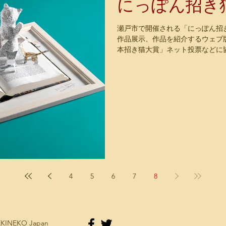
にっぽん招き猫
瀬戸市で開催される「にっぽん招き
作品展示、作品を紹介するウェブ版
本招き猫大賞」ネット投票などに協力
猫100人展 【参加入選作家】 明星
4
5
6
7
8
NEKINEKO Japan