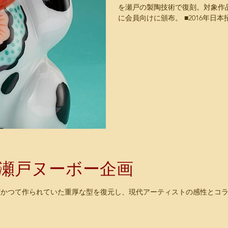
を瀬戸の製陶技術で復刻。対象作
に会員向けに頒布。 ■2016年
猫」 普通の猫と比べて「瓜実顔
どこか人間...
瀬戸ヌーボー企画
どかつて作られていた重厚な型を復元し、現代アーティストの感性とコ