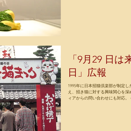
「9月29 日
日」広報
1995年に日本招猫倶楽部が制定
え、招き猫に対する興味関心を深
ィアからの問い合わせにも対応。 
猫の日(Lucky Cat Day)●...