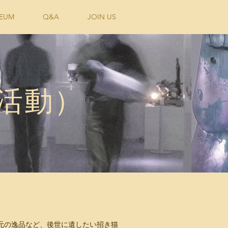
EUM
Q&A
JOIN US
（活動）
元の逸品など、後世に遺したい招き猫