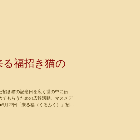
は来る福招き猫の
した招き猫の記念日を広く世の中に伝
めてもらうための広報活動。マスメデ
●9月29日「来る福（くるふく）」招き