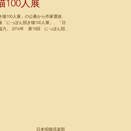
100人展
猫100人展」の公募から作家選抜、
「にっぽん招き猫100人展」、「日
。 2016年 第18回 にっぽん招き
いっぺい《粘土造形》...
日本招猫倶楽部