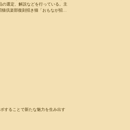
品の選定、解説などを行っている。主
日本招猫倶楽部復刻招き猫「おもなが招き
」と言いたくなるような面長の顔立ちが
ラボすることで新たな魅力を生み出す