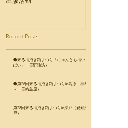
出版活動
Recent Posts
⚫️来る福招き猫まつり「にゃんとも福いっ
ぱい」（長野諏訪）
⚫️第26回来る福招き猫まつりin島原～福幸
～（長崎島原）
第28回来る福招き猫まつりin瀬戸（愛知瀬
戸）