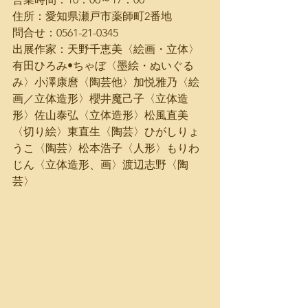
住所：愛知県瀬戸市薬師町2番地
問合せ：0561-21-0345
出展作家：天野千恵美〈絵画・立体〉
有田ひろみ•ちゃぼ〈墨絵・ぬいぐる
み〉小澤康麿〈陶芸他〉加悦雅乃〈絵
画／立体造形〉櫻井魔己子〈立体造
形〉佐山泰弘〈立体造形〉松風直美
〈切り絵〉東直生〈陶芸〉ひがしりょ
うこ〈陶芸〉松本浩子〈人形〉もりわ
じん〈立体造形、画〉渡辺志野〈陶
芸〉