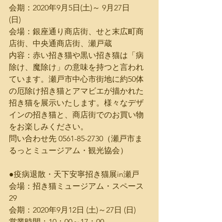
会期：2020年9月5日(土)～ 9月27日
(日)　　　
会場：銀座通り商店街、せと末広町商
店街、中央通商店街、瀬戸蔵
内容：赤い招き猫や黒い招き猫は「病
除け、魔除け」の意味を持つと言われ
ています。瀬戸市中心市街地に約50体
の厄除け招き猫とアマビエが描かれた
招き猫を展示いたします。様々なデザ
インの招き猫と、商店街でのお買い物
をお楽しみください。
問い合わせ先 0561-85-2730（瀬戸市ま
るっとミュージアム・観光協会）
●疫病退散・天下安寧招き猫展in瀬戸
会場：招き猫ミュージアム・スペース
29
会期：2020年9月12日 (土)～27日 (日)
営業時間：10：00～17：00