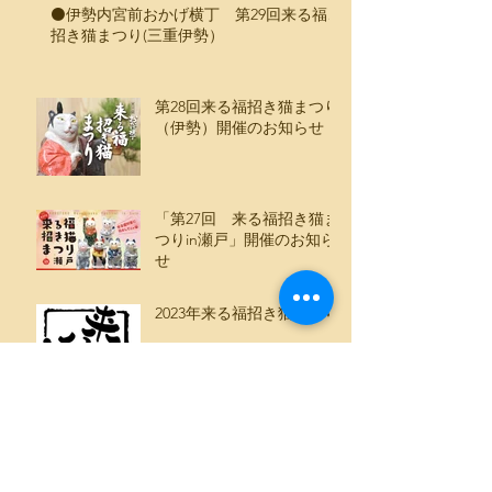
⚫️伊勢内宮前おかげ横丁 第29回来る福、
招き猫まつり(三重伊勢）
第28回来る福招き猫まつり
（伊勢）開催のお知らせ
「第27回 来る福招き猫ま
つりin瀬戸」開催のお知ら
せ
2023年来る福招き猫まつり
「もりわじん 千の福ねこアート展 at 百段
階段」(東京目黒）