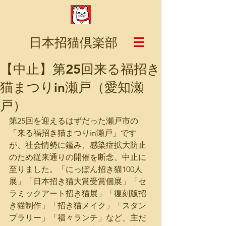
日本招猫倶楽部
【中止】第25回来る福招き
猫まつりin瀬戸（愛知瀬
戸）
第25回を迎えるはずだった瀬戸市の
「来る福招き猫まつりin瀬戸」です
が、社会情勢に鑑み、感染症拡大防止
のため従来通りの開催を断念、中止に
至りました。「にっぽん招き猫100人
展」「日本招き猫大賞受賞個展」「セ
ラミックアート招き猫展」「復刻版招
き猫制作」「招き猫メイク」「スタン
プラリー」「福々ランチ」など、主だ