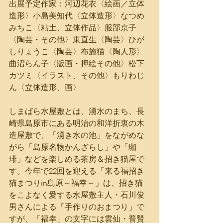
出展予定作家：河辺花衣〈絵画／立体
造形〉小島美知代〈立体造形〉なつめ
みちこ〈粘土、立体作品〉服部京子
〈陶芸・その他〉東直生〈陶芸〉ひが
しりょうこ〈陶芸〉布施猫〈陶人形〉
曲沼らん子〈版画・押絵その他〉松下
カツミ〈イラスト、その他〉もりわじ
ん〈立体造形、画〉
しまばら水屋敷とは、湧水のまち、長
崎県島原市にある明治の和洋折衷の木
造屋敷で、「湧き水の池」をながめな
がら「島原名物かんざらし」や「珈
琲」などを楽しめる茶房＆招き猫屋で
す。今年で22回を迎える「来る福招き
猫まつりin島原～福幸～」は、招き猫
をこよなく愛する水屋敷主人・石川俊
男さんによる「手作りのおまつり」で
すが、「福幸」の文字には雲仙・普賢