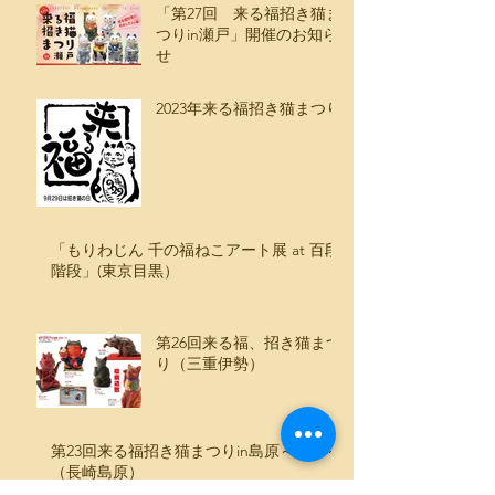
「第27回 来る福招き猫ま
つりin瀬戸」開催のお知ら
せ
2023年来る福招き猫まつり
「もりわじん 千の福ねこアート展 at 百段
階段」(東京目黒）
第26回来る福、招き猫まつ
り（三重伊勢）
第23回来る福招き猫まつりin島原～福幸～
（長崎島原）