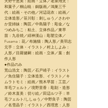
天野千恵美：絵画・立体／老泉翔太：
和菓子／桐山暁：銅版画／鴻巣三千
代：絵画・その他／河辺花衣：絵画／
立体造形／笹川彰：刺しゅう／さわや
か堂姉妹：陶芸／中島陽子：彫金／な
つめみちこ：粘土、立体作品／東早
苗：九谷焼／緋神漢山：彫塑立体／
Fusama：花／布施猫：陶人形／美羽志
元乎：立体・イラスト／村上しよみ：
人形／目羅健嗣：絵画・立体／葉：創
作人形
●作品のみ
荒山浩文：陶芸／石戸靖子：イラスト
／魚住陽子：立体造形、イラスト／キ
ムラトモミ：絵画／熊木早苗：工芸／
羊毛フェルト／境野里香：彫刻・造形
／鈴木直美：切り絵／田辺ルツ子：羊
毛フェルト/ししゅう／中野良子：陶芸
／名雪晶子：イラスト／西理恵：人形