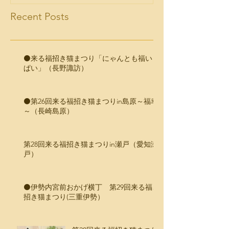
Recent Posts
⚫️来る福招き猫まつり「にゃんとも福いっ
ぱい」（長野諏訪）
⚫️第26回来る福招き猫まつりin島原～福幸
～（長崎島原）
第28回来る福招き猫まつりin瀬戸（愛知瀬
戸）
⚫️伊勢内宮前おかげ横丁 第29回来る福、
招き猫まつり(三重伊勢）