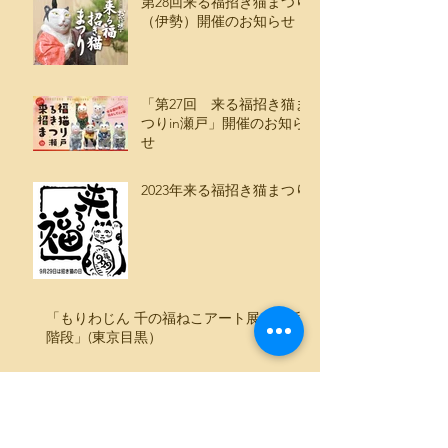
第28回来る福招き猫まつり
（伊勢）開催のお知らせ
「第27回 来る福招き猫ま
つりin瀬戸」開催のお知ら
せ
2023年来る福招き猫まつり
「もりわじん 千の福ねこアート展 at 百段
階段」(東京目黒）
第26回来る福、招き猫まつ
り（三重伊勢）