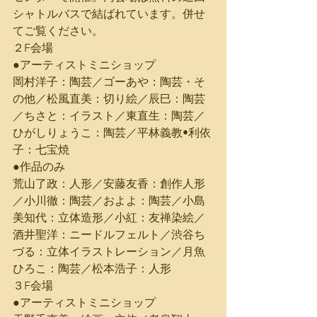
シャトルバスで結ばれています。併せ
てご覧ください。
２F会場
●アーティストミニショップ
岡村洋子：陶芸／ゴーあや：陶芸・そ
の他／松風直美：切り絵／辰巳：陶芸
／ちさと：イラスト／東直生：陶芸／
ひがしりょうこ：陶芸／平林義教•利依
子：七宝焼
●作品のみ
荒山了政：人形／安藤友香：創作人形
／小川徹：陶芸／およよ：陶芸／小島
美知代：立体造形／小紅：友禅染絵／
酒井聖洋：ニードルフェルト／渋谷ち
づる：立体イラストレーション／月魚
ひろこ：陶芸／松本浩子：人形
３F会場
●アーティストミニショップ