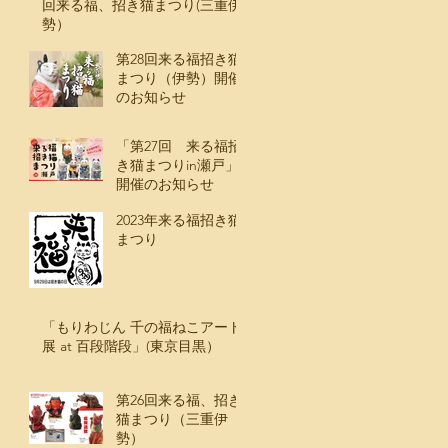
回来る福、招き猫まつり(三重伊
勢）
第28回来る福招き猫
まつり（伊勢）開催
のお知らせ
「第27回 来る福招
き猫まつりin瀬戸」
開催のお知らせ
2023年来る福招き猫
まつり
「もりわじん 千の福ねこアート
展 at 百段階段」(東京目黒）
第26回来る福、招き
猫まつり（三重伊
勢）