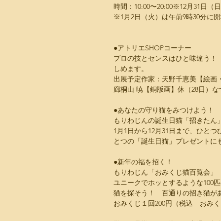
時間：10:00〜20:00※12月3
※1月2日（火）は午前9時30分に
●アトリエSHOPコーナー
プロの技とセンスはひと味違う！
しめます。
出展予定作家：天野千恵美【絵画
廊桐山 暁【銅版画】休（28日）
●あなたの守り猫をみつけよう！
もりわじんの誕生日猫「招きたん」
1月1日から12月31日まで、ひと
とつの「誕生日猫」プレゼントに
●新年の福を招く！
もりわじん「おみくじ猫百覧会」
ユニークでホッとするような100
猫を探そう！　百通りの招き猫があ
おみくじ１回200円（税込　おみ