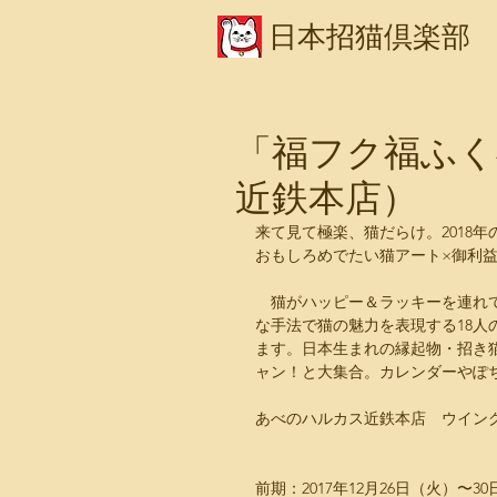
日本招猫倶楽部
「福フク福ふく
近鉄本店）
来て見て極楽、猫だらけ。2018
おもしろめでたい猫アート×御利
　猫がハッピー＆ラッキーを連れ
な手法で猫の魅力を表現する18人
ます。日本生まれの縁起物・招き
ャン！と大集合。カレンダーやぽ
あべのハルカス近鉄本店　ウイング
前期：2017年12月26日（火）〜3