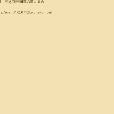
谷　招き猫三陶都の窯元集合！
.jp/event/1/201712fukuneko.html