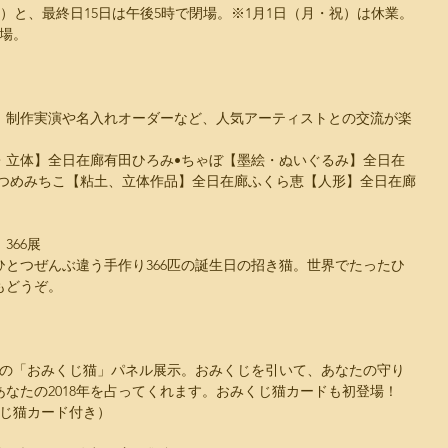
1日（日）と、最終日15日は午後5時で閉場。※1月1日（月・祝）は休業。
開場。
　制作実演や名入れオーダーなど、人気アーティストとの交流が楽
・立体】全日在廊有田ひろみ•ちゃぼ【墨絵・ぬいぐるみ】全日在
なつめみちこ【粘土、立体作品】全日在廊ふくら恵【人形】全日在廊
366展
つひとつぜんぶ違う手作り366匹の誕生日の招き猫。世界でたったひ
もどうぞ。
匹の「おみくじ猫」パネル展示。おみくじを引いて、あなたの守り
なたの2018年を占ってくれます。おみくじ猫カードも初登場！
くじ猫カード付き）