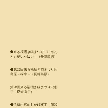
⚫️来る福招き猫まつり「にゃん
とも福いっぱい」（長野諏訪）
⚫️第26回来る福招き猫まつりin
島原～福幸～（長崎島原）
第28回来る福招き猫まつりin瀬
戸（愛知瀬戸）
⚫️伊勢内宮前おかげ横丁 第29