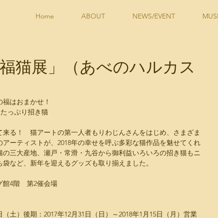
Home
ABOUT
NEWS/EVENT
MUS
福猫展」（あべのハルカス
年の福はおまかせ！
益たっぷり招き猫
て来る！　猫アートの第一人者もりわじんさんをはじめ、さまざま
のアーティストが、2018年の幸せを呼ぶ多彩な猫作品を魅せてくれ
猫の三大産地、瀬戸・常滑・九谷から御利益いろいろの招き猫もニ
ち袋など、新年を迎えるグッズも取り揃えました。
館4階　第2催会場
0日（土）後期：2017年12月31日（日）～2018年1月15日（月）営業