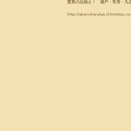
驚異の品揃え！　瀬戸・常滑・九
http://abenoharukas.d-kintetsu.co